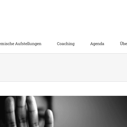
emische Aufstellungen
Coaching
Agenda
Übe
kriminierung?!
emein
Bibel
Versöhnung