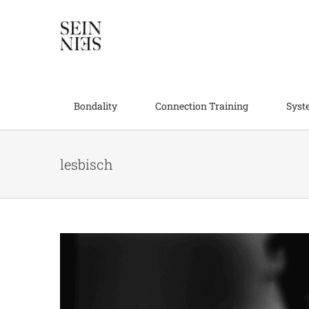
Skip
to
content
Bondality
Connection Training
Syst
Dis
Allg
lesbisch