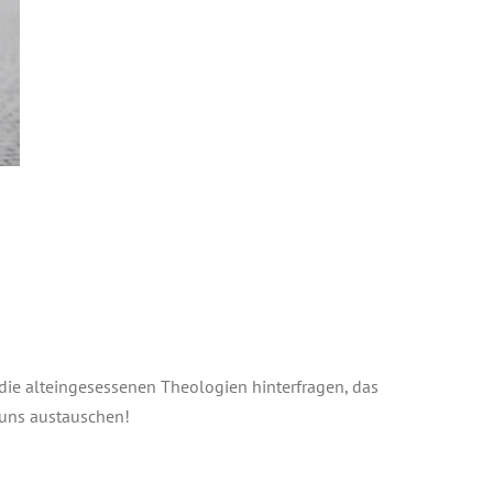
die alteingesessenen Theologien hinterfragen, das
Selbstvertrauen?!
 uns austauschen!
Versöhnung