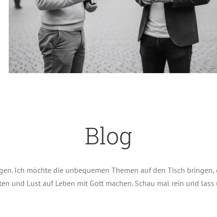
Blog
regen. Ich möchte die unbequemen Themen auf den Tisch bringen, 
Wahrheit?!
en und Lust auf Leben mit Gott machen. Schau mal rein und lass
Beten