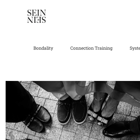
Skip
to
content
Bondality
Connection Training
Syst