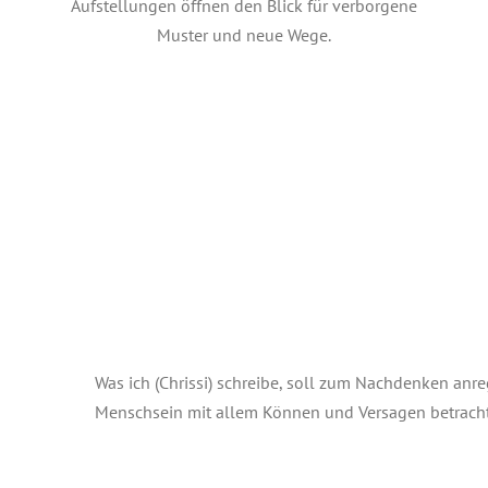
Aufstellungen öffnen den Blick für verborgene
Muster und neue Wege.
Was ich (Chrissi) schreibe, soll zum Nachdenken an
Worte haben Macht?!
Menschsein mit allem Können und Versagen betracht
Angst
Kirche und Gemeinde
Liebe