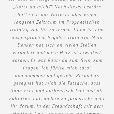
Leiterinnen erlebt. Ich würde mich ihnen
bewegenden Themen; sie lebt das Leben
„Hörst du mich?“ Nach dieser Lektüre
hatte ich das Vorrecht über einen
intensiv und lässt einen an ihren
jederzeit wieder anvertrauen.
persönlichen Erfahrungen teilhaben. Auf
längeren Zeitraum im Prophetischen
Karsten G.
eine liebevolle, wertschätzende, ehrliche,
Training von Ihr zu lernen. Ilona ist eine
ausgesprochen begabte Trainerin. Mein
sensible, humorvolle und sehr
tiefgründige Art begleitete sie mich
Denken hat sich an vielen Stellen
verändert und mein Herz ist erweitert
während eines Jahrs zum Thema
worden. Es war Raum da zum Sein, zum
Prophetie. Ich durfte näher an Gottes
Herz wachsen und seine Liebe auf eine
Fragen, ich fühlte mich total
vielfältige Art neu erleben. Chrissi – ihr
angenommen und geliebt. Besonders
„Out of the box“-Denken und Sein, ihre
gesegnet hat mich die Tatsache, dass
Ilona echt und authentisch lebt und die
authentische und ehrliche Art, wie sie
Fähigkeit hat, andere zu fördern. Es geht
über ihre persönlichen Erfahrungen
ihr darum, in der Freundschaft mit dem
spricht, macht hungrig danach, Gott
Heiligen Geist zu wachsen und immer
selber noch näher zu kommen.