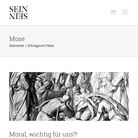
Skip
to
content
Mose
Startseite
Schlagwort:
Mose
Moral, wichtig für uns?!
Beziehung
Moral, wichtig für uns?!