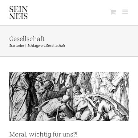
Skip
to
content
Gesellschaft
Startseite
Schlagwort:
Gesellschaft
Moral, wichtig für uns?!
Beziehung
Moral, wichtig für uns?!