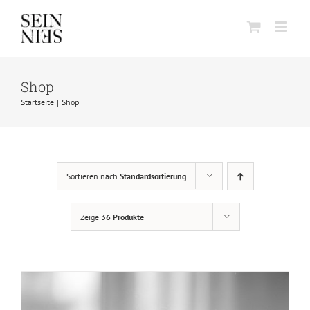
Skip
to
content
Shop
Startseite
Shop
Sortieren nach
Standardsortierung
IN DEN WARENKORB
/
DETAILS
Zeige
36 Produkte
DIESES
AUSFÜHRUNG WÄHLEN
/
DETAILS