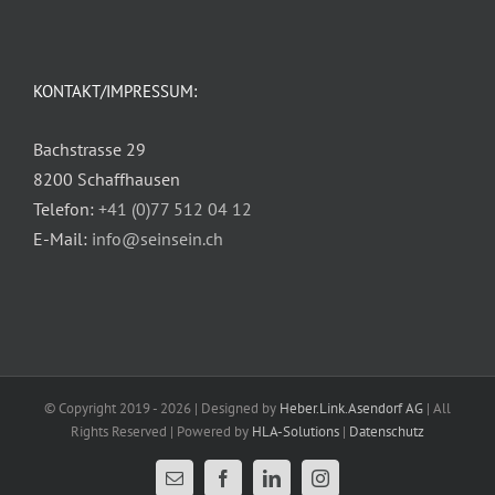
KONTAKT/IMPRESSUM:
Bachstrasse 29
8200 Schaffhausen
Telefon:
+41 (0)77 512 04 12
E-Mail:
info@seinsein.ch
© Copyright 2019 -
2026 | Designed by
Heber.Link.Asendorf AG
| All
Rights Reserved | Powered by
HLA-Solutions
|
Datenschutz
E-
Facebook
LinkedIn
Instagram