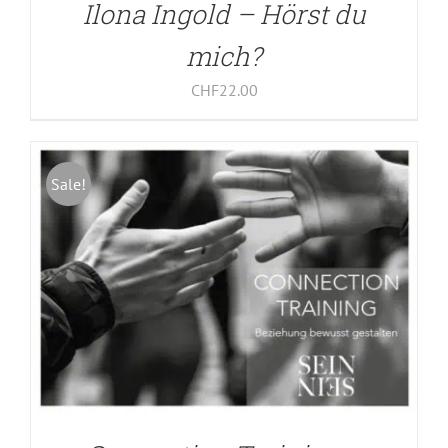
Ilona Ingold – Hörst du
IN DEN WARENKORB
/
DETAILS
mich?
CHF
22.00
Sale!