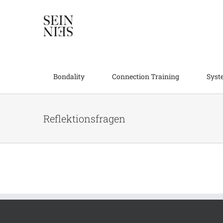
Skip
to
content
Bondality
Connection Training
Syst
Reflektionsfragen